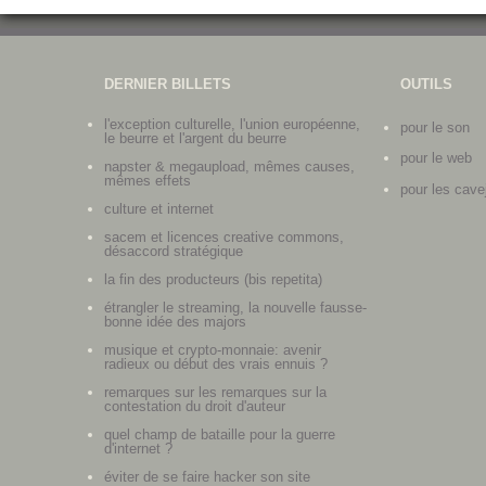
DERNIER BILLETS
OUTILS
l'exception culturelle, l'union européenne,
pour le son
le beurre et l'argent du beurre
pour le web
napster & megaupload, mêmes causes,
mêmes effets
pour les cave
culture et internet
sacem et licences creative commons,
désaccord stratégique
la fin des producteurs (bis repetita)
étrangler le streaming, la nouvelle fausse-
bonne idée des majors
musique et crypto-monnaie: avenir
radieux ou début des vrais ennuis ?
remarques sur les remarques sur la
contestation du droit d'auteur
quel champ de bataille pour la guerre
d'internet ?
éviter de se faire hacker son site