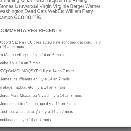
streaming
sénat
The Rolling
Universal
Stones
Virgin
Virginie Berger
Warner
Washington Dead Cats
WebEtc
William Patry
économie
xampp
COMMENTAIRES RÉCENTS
Accord Sacem / CC : les auteurs ne sont pas d'accord...
il y
a 14 an 5 mois
La fête au village...
il y a 14 an 6 mois
amha
il y a 14 an 7 mois
yZGpOoMGIIMOQSYRrJ
il y a 14 an 7 mois
Mêmes insuffisants en
il y a 14 an 7 mois
piratage, hadopi, etc
il y a 14 an 7 mois
Merci. Mais Mozart ou Vivaldi
il y a 14 an 7 mois
Merci de cette réaction, qui
il y a 14 an 7 mois
C'est tout à fait juste, j'ai
il y a 14 an 7 mois
rectification
il y a 14 an 7 mois