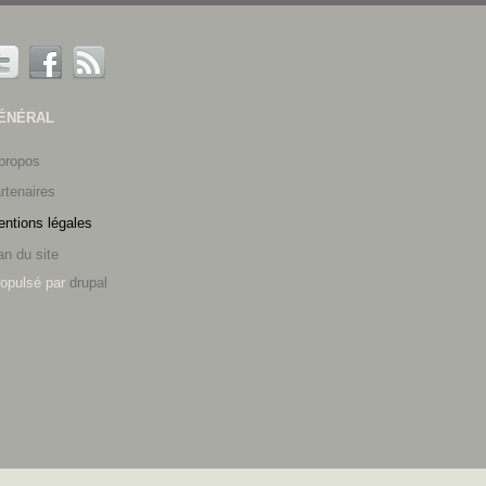
ÉNÉRAL
propos
rtenaires
ntions légales
an du site
opulsé par
drupal