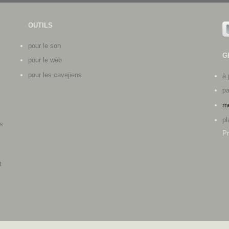
OUTILS
pour le son
G
pour le web
pour les cavejiens
à 
pa
me
pl
s
Pr
s
t