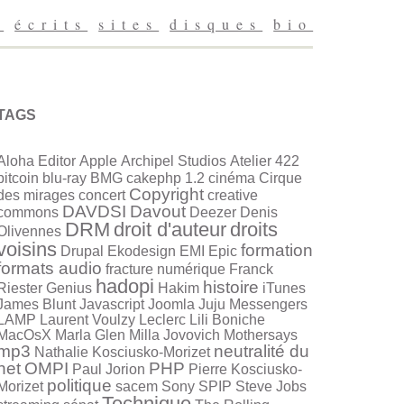
g
écrits
sites
disques
bio
TAGS
Aloha Editor
Apple
Archipel Studios
Atelier 422
bitcoin
blu-ray
BMG
cakephp 1.2
cinéma
Cirque
Copyright
des mirages
concert
creative
DAVDSI
Davout
commons
Deezer
Denis
DRM
droit d'auteur
droits
Olivennes
voisins
formation
Drupal
Ekodesign
EMI
Epic
formats audio
fracture numérique
Franck
hadopi
histoire
Riester
Genius
Hakim
iTunes
James Blunt
Javascript
Joomla
Juju Messengers
LAMP
Laurent Voulzy
Leclerc
Lili Boniche
MacOsX
Marla Glen
Milla Jovovich
Mothersays
mp3
neutralité du
Nathalie Kosciusko-Morizet
net
OMPI
PHP
Paul Jorion
Pierre Kosciusko-
politique
Morizet
sacem
Sony
SPIP
Steve Jobs
Technique