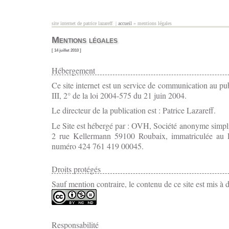
Aller au contenu principal
site internet de patrice lazareff |
accueil
» mentions légales
vous êtes ici
Mentions légales
[ 14 juillet 2010 ]
Hébergement
Ce site internet est un service de communication au publi
III, 2° de la loi 2004-575 du 21 juin 2004.
Le directeur de la publication est : Patrice Lazareff.
Le Site est hébergé par : OVH, Société anonyme simplifi
2 rue Kellermann 59100 Roubaix, immatriculée au 
numéro 424 761 419 00045.
Droits protégés
Sauf mention contraire, le contenu de ce site est mis à 
Responsabilité