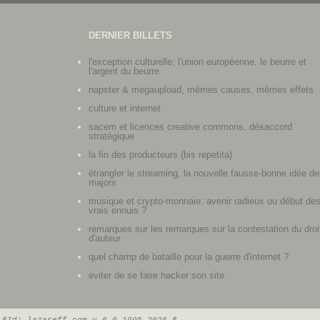
DERNIER BILLETS
l'exception culturelle, l'union européenne, le beurre et
l'argent du beurre
napster & megaupload, mêmes causes, mêmes effets
culture et internet
sacem et licences creative commons, désaccord
stratégique
la fin des producteurs (bis repetita)
étrangler le streaming, la nouvelle fausse-bonne idée de
majors
musique et crypto-monnaie: avenir radieux ou début de
vrais ennuis ?
remarques sur les remarques sur la contestation du droi
d'auteur
quel champ de bataille pour la guerre d'internet ?
éviter de se faire hacker son site
$Id: lazareff.com v 6.0 1995-2026 $