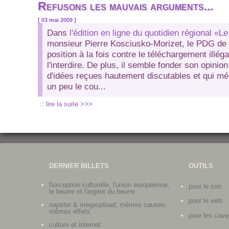
Refusons les mauvais arguments...
[ 03 mai 2009 ]
Dans
l'édition en ligne du quotidien régional «
monsieur Pierre Kosciusko-Morizet, le PDG de 
position à la fois contre le téléchargement illégal
l'interdire. De plus, il semble fonder son opini
d'idées reçues hautement discutables et qui mér
un peu le cou...
:: lire la suite >>>
Pages
DERNIER BILLETS
OUTILS
l'exception culturelle, l'union européenne,
pour le son
le beurre et l'argent du beurre
pour le web
napster & megaupload, mêmes causes,
mêmes effets
pour les cave
culture et internet