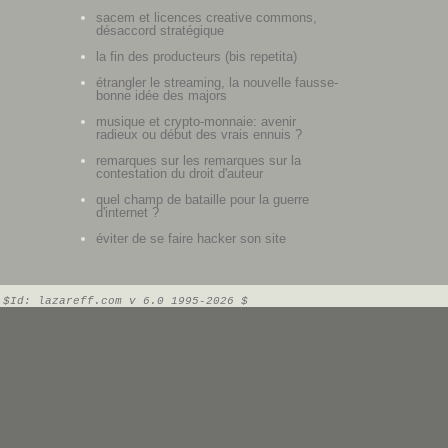
sacem et licences creative commons,
désaccord stratégique
la fin des producteurs (bis repetita)
étrangler le streaming, la nouvelle fausse-
bonne idée des majors
musique et crypto-monnaie: avenir
radieux ou début des vrais ennuis ?
remarques sur les remarques sur la
contestation du droit d'auteur
quel champ de bataille pour la guerre
d'internet ?
éviter de se faire hacker son site
$Id: lazareff.com v 6.0 1995-2026 $