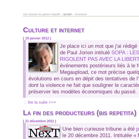
Aller au contenu principal
site internet de patrice lazareff |
accueil
» économie
vous êtes ici
Culture et internet
[ 19 janvier 2012 ]
Je place ici un mot que j'ai rédigé 
de Paul Jorion intitulé
SOPA : LE
RIGOLENT PAS AVEC LA LIBERT
événements postérieurs liés à le 
Megaupload, ce mot précise quelq
évolutions en cours en dépit des tentatives de l'i
dont la violence ne fait que souligner le caract
préserver les modèles économiques du passé.
:: lire la suite >>>
La fin des producteurs (bis repetita)
[ 21 décembre 2011 ]
Une bien curieuse tribune a été
p
le 20 décembre 2011. Intitulée
« 