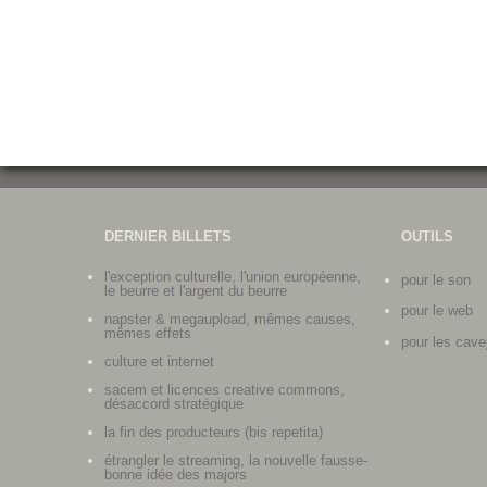
DERNIER BILLETS
OUTILS
l'exception culturelle, l'union européenne,
pour le son
le beurre et l'argent du beurre
pour le web
napster & megaupload, mêmes causes,
mêmes effets
pour les cave
culture et internet
sacem et licences creative commons,
désaccord stratégique
la fin des producteurs (bis repetita)
étrangler le streaming, la nouvelle fausse-
bonne idée des majors