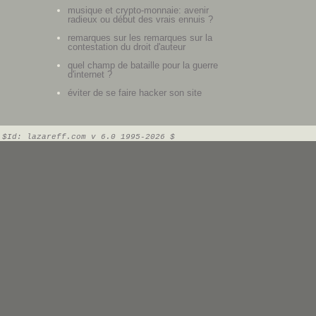
musique et crypto-monnaie: avenir
radieux ou début des vrais ennuis ?
remarques sur les remarques sur la
contestation du droit d'auteur
quel champ de bataille pour la guerre
d'internet ?
éviter de se faire hacker son site
$Id: lazareff.com v 6.0 1995-2026 $