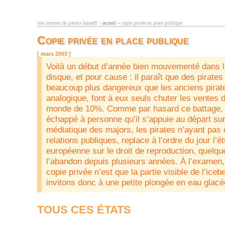
Aller au contenu principal
site internet de patrice lazareff |
accueil
» copie privée en place publique
vous êtes ici
Copie privée en place publique
[ mars 2003 ]
Voilà un début d’année bien mouvementé dans l
disque, et pour cause : il paraît que des pirate
beaucoup plus dangereux que les anciens pirat
analogique, font à eux seuls chuter les ventes 
monde de 10%. Comme par hasard ce battage, d
échappé à personne qu’il s’appuie au départ su
médiatique des majors, les pirates n’ayant pas
relations publiques, replace à l’ordre du jour l’é
européenne sur le droit de reproduction, quelqu
l’abandon depuis plusieurs années. À l’examen, 
copie privée n’est que la partie visible de l’ice
invitons donc à une petite plongée en eau glacée
TOUS CES ÉTATS