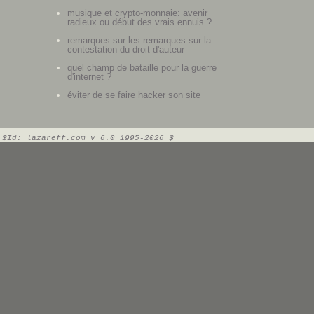
musique et crypto-monnaie: avenir
radieux ou début des vrais ennuis ?
remarques sur les remarques sur la
contestation du droit d'auteur
quel champ de bataille pour la guerre
d'internet ?
éviter de se faire hacker son site
$Id: lazareff.com v 6.0 1995-2026 $