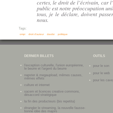
certes, le droit de l’écrivain, car l
public est notre préoccupation uni
tous, je le déclare, doivent passe
nous.
Tags:
ompi
droit d'auteur
davdsi
politique
DERNIER BILLETS
OUTILS
l'exception culturelle, l'union européenne,
pour le son
le beurre et l'argent du beurre
pour le web
napster & megaupload, mêmes causes,
mêmes effets
pour les cave
culture et internet
sacem et licences creative commons,
désaccord stratégique
la fin des producteurs (bis repetita)
étrangler le streaming, la nouvelle fausse-
bonne idée des majors