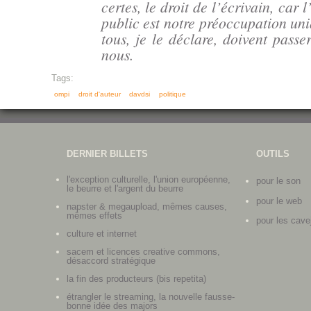
certes, le droit de l’écrivain, car l
public est notre préoccupation uni
tous, je le déclare, doivent passe
nous.
Tags:
ompi
droit d'auteur
davdsi
politique
DERNIER BILLETS
OUTILS
l'exception culturelle, l'union européenne,
pour le son
le beurre et l'argent du beurre
pour le web
napster & megaupload, mêmes causes,
mêmes effets
pour les cave
culture et internet
sacem et licences creative commons,
désaccord stratégique
la fin des producteurs (bis repetita)
étrangler le streaming, la nouvelle fausse-
bonne idée des majors