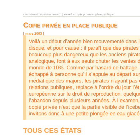
Aller au contenu principal
site internet de patrice lazareff |
accueil
» copie privée en place publique
vous êtes ici
Copie privée en place publique
[ mars 2003 ]
Voilà un début d’année bien mouvementé dans l
disque, et pour cause : il paraît que des pirate
beaucoup plus dangereux que les anciens pirat
analogique, font à eux seuls chuter les ventes 
monde de 10%. Comme par hasard ce battage, d
échappé à personne qu’il s’appuie au départ su
médiatique des majors, les pirates n’ayant pas
relations publiques, replace à l’ordre du jour l’é
européenne sur le droit de reproduction, quelqu
l’abandon depuis plusieurs années. À l’examen, 
copie privée n’est que la partie visible de l’ice
invitons donc à une petite plongée en eau glacée
TOUS CES ÉTATS