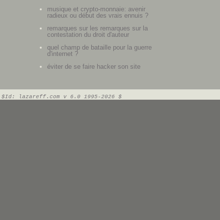
musique et crypto-monnaie: avenir
radieux ou début des vrais ennuis ?
remarques sur les remarques sur la
contestation du droit d'auteur
quel champ de bataille pour la guerre
d'internet ?
éviter de se faire hacker son site
$Id: lazareff.com v 6.0 1995-2026 $