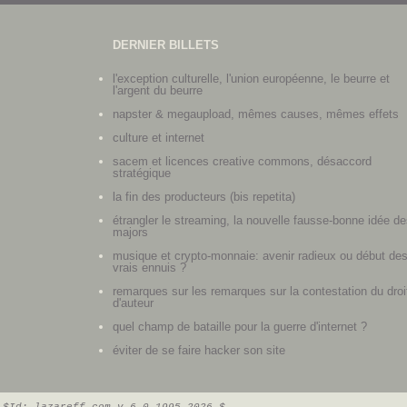
DERNIER BILLETS
l'exception culturelle, l'union européenne, le beurre et
l'argent du beurre
napster & megaupload, mêmes causes, mêmes effets
culture et internet
sacem et licences creative commons, désaccord
stratégique
la fin des producteurs (bis repetita)
étrangler le streaming, la nouvelle fausse-bonne idée de
majors
musique et crypto-monnaie: avenir radieux ou début de
vrais ennuis ?
remarques sur les remarques sur la contestation du droi
d'auteur
quel champ de bataille pour la guerre d'internet ?
éviter de se faire hacker son site
$Id: lazareff.com v 6.0 1995-2026 $