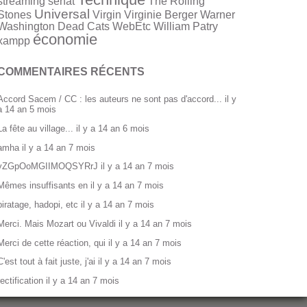
streaming
sénat
The Rolling
Universal
Stones
Virgin
Virginie Berger
Warner
Washington Dead Cats
WebEtc
William Patry
économie
xampp
COMMENTAIRES RÉCENTS
Accord Sacem / CC : les auteurs ne sont pas d'accord...
il y
a 14 an 5 mois
La fête au village...
il y a 14 an 6 mois
amha
il y a 14 an 7 mois
yZGpOoMGIIMOQSYRrJ
il y a 14 an 7 mois
Mêmes insuffisants en
il y a 14 an 7 mois
piratage, hadopi, etc
il y a 14 an 7 mois
Merci. Mais Mozart ou Vivaldi
il y a 14 an 7 mois
Merci de cette réaction, qui
il y a 14 an 7 mois
C'est tout à fait juste, j'ai
il y a 14 an 7 mois
rectification
il y a 14 an 7 mois