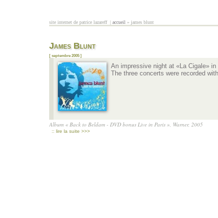
Aller au contenu principal
site internet de patrice lazareff |
accueil
» james blunt
vous êtes ici
James Blunt
[ septembre 2005 ]
An impressive night at «La Cigale» in
The three concerts were recorded wit
Album « Back to Beldam - DVD bonus Live in Paris », Warner, 2005
:: lire la suite >>>