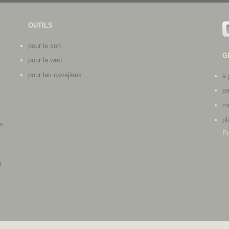
OUTILS
pour le son
G
pour le web
pour les cavejiens
à 
pa
me
pl
s
Pr
s
t