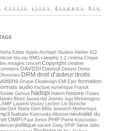
g
écrits
sites
disques
bio
TAGS
Aloha Editor
Apple
Archipel Studios
Atelier 422
bitcoin
blu-ray
BMG
cakephp 1.2
cinéma
Cirque
Copyright
des mirages
concert
creative
DAVDSI
Davout
commons
Deezer
Denis
DRM
droit d'auteur
droits
Olivennes
voisins
formation
Drupal
Ekodesign
EMI
Epic
formats audio
fracture numérique
Franck
hadopi
histoire
Riester
Genius
Hakim
iTunes
James Blunt
Javascript
Joomla
Juju Messengers
LAMP
Laurent Voulzy
Leclerc
Lili Boniche
MacOsX
Marla Glen
Milla Jovovich
Mothersays
mp3
neutralité du
Nathalie Kosciusko-Morizet
net
OMPI
PHP
Paul Jorion
Pierre Kosciusko-
politique
Morizet
sacem
Sony
SPIP
Steve Jobs
Technique