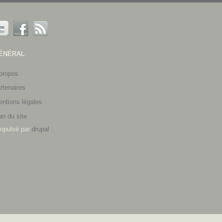
ÉNÉRAL
propos
rtenaires
ntions légales
an du site
opulsé par
drupal