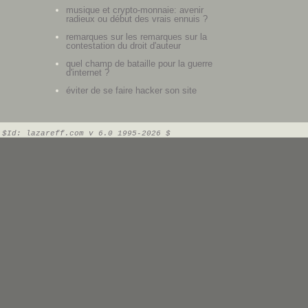
musique et crypto-monnaie: avenir
radieux ou début des vrais ennuis ?
remarques sur les remarques sur la
contestation du droit d'auteur
quel champ de bataille pour la guerre
d'internet ?
éviter de se faire hacker son site
$Id: lazareff.com v 6.0 1995-2026 $