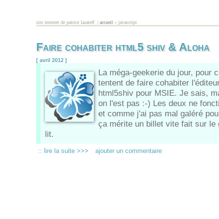
Aller au contenu principal
site internet de patrice lazareff |
accueil
» javascript
vous êtes ici
Faire cohabiter html5 shiv & Aloha
[ avril 2012 ]
La méga-geekerie du jour, pour c
tentent de faire cohabiter l'édite
html5shiv pour MSIE. Je sais, m
on l'est pas :-) Les deux ne fon
et comme j'ai pas mal galéré pour
ça mérite un billet vite fait sur le
lit.
:: lire la suite >>>
ajouter un commentaire