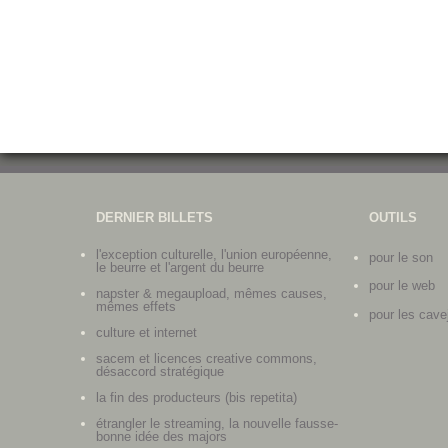
DERNIER BILLETS
OUTILS
l'exception culturelle, l'union européenne,
pour le son
le beurre et l'argent du beurre
pour le web
napster & megaupload, mêmes causes,
mêmes effets
pour les cave
culture et internet
sacem et licences creative commons,
désaccord stratégique
la fin des producteurs (bis repetita)
étrangler le streaming, la nouvelle fausse-
bonne idée des majors