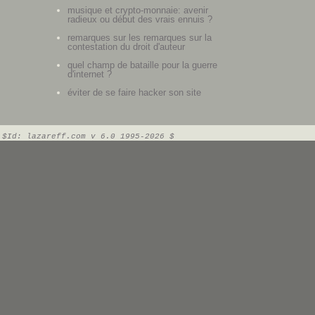
musique et crypto-monnaie: avenir
radieux ou début des vrais ennuis ?
remarques sur les remarques sur la
contestation du droit d'auteur
quel champ de bataille pour la guerre
d'internet ?
éviter de se faire hacker son site
$Id: lazareff.com v 6.0 1995-2026 $