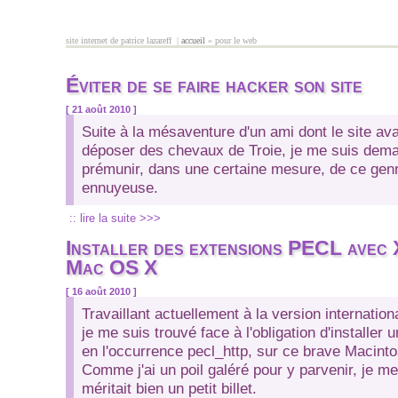
Aller au contenu principal
site internet de patrice lazareff |
accueil
» pour le web
vous êtes ici
Éviter de se faire hacker son site
[ 21 août 2010 ]
Suite à la mésaventure d'un ami dont le site ava
déposer des chevaux de Troie, je me suis de
prémunir, dans une certaine mesure, de ce gen
ennuyeuse.
:: lire la suite >>>
Installer des extensions PECL ave
Mac OS X
[ 16 août 2010 ]
Travaillant actuellement à la version internationa
je me suis trouvé face à l'obligation d'installer
en l'occurrence pecl_http, sur ce brave Macin
Comme j'ai un poil galéré pour y parvenir, je me
méritait bien un petit billet.