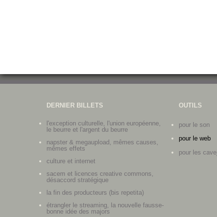
DERNIER BILLETS
OUTILS
l'exception culturelle, l'union européenne,
pour le son
le beurre et l'argent du beurre
pour le web
napster & megaupload, mêmes causes,
mêmes effets
pour les cave
culture et internet
sacem et licences creative commons,
désaccord stratégique
la fin des producteurs (bis repetita)
étrangler le streaming, la nouvelle fausse-
bonne idée des majors