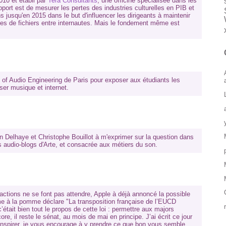
10 et établi par
Tera Consultants
, une officine spécialisée dans les
ort est de mesurer les pertes des industries culturelles en PIB et
ns jusqu'en 2015 dans le but d'influencer les dirigeants à maintenir
ges de fichiers entre internautes. Mais le fondement même est
ol of Audio Engineering de Paris pour exposer aux étudiants les
ser musique et internet.
rion Delhaye et Christophe Bouillot à m'exprimer sur la question dans
es audio-blogs d'Arte, et consacrée aux métiers du son.
actions ne se font pas attendre, Apple à déjà annoncé la possible
me à la pomme déclare "La transposition française de l’EUCD
’était bien tout le propos de cette loi : permettre aux majors
ore, il reste le sénat, au mois de mai en principe. J’ai écrit ce jour
 inspirer, je vous encourage à y prendre ce que bon vous semble