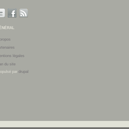
ÉNÉRAL
propos
rtenaires
ntions légales
an du site
opulsé par
drupal