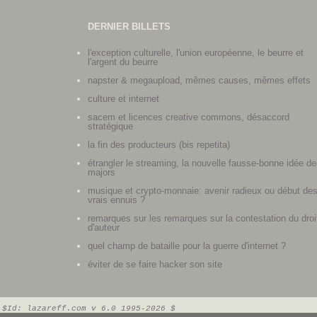
DERNIER BILLETS
l'exception culturelle, l'union européenne, le beurre et
l'argent du beurre
napster & megaupload, mêmes causes, mêmes effets
culture et internet
sacem et licences creative commons, désaccord
stratégique
la fin des producteurs (bis repetita)
étrangler le streaming, la nouvelle fausse-bonne idée de
majors
musique et crypto-monnaie: avenir radieux ou début de
vrais ennuis ?
remarques sur les remarques sur la contestation du droi
d'auteur
quel champ de bataille pour la guerre d'internet ?
éviter de se faire hacker son site
$Id: lazareff.com v 6.0 1995-2026 $