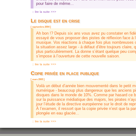
pour faire de même...
:: lire la suite >>>
Le disque est en crise
[ septembre 2004 ]
Ah bon !? Depuis six ans vous avez pu constater en fidè
essayé de vous proposer des pistes de réflexion face à l’
musique. Vos réactions à chaque fois plus nombreuses on
la situation assez large - à défaut d’être toujours claire
plus particulièrement. La donne s’étant quelque peu comp
s’impose à l’ouverture de cette nouvelle saison.
:: lire la suite >>>
Copie privée en place publique
[ mars 2003 ]
Voilà un début d’année bien mouvementé dans le petit mon
numérique - beaucoup plus dangereux que les anciens pir
disques dans le monde de 10%. Comme par hasard ce batt
sur la puissance médiatique des majors, les pirates n’aya
jour l’étude de la directive européenne sur le droit de r
À l’examen, il ressort que la copie privée n’est que la par
plongée en eau glacée...
:: lire la suite >>>