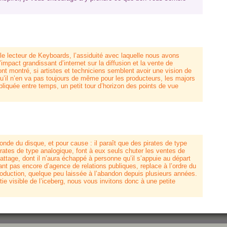
le lecteur de Keyboards, l’assiduité avec laquelle nous avons
impact grandissant d’internet sur la diffusion et la vente de
t montré, si artistes et techniciens semblent avoir une vision de
, qu’il n’en va pas toujours de même pour les producteurs, les majors
liquée entre temps, un petit tour d’horizon des points de vue
de du disque, et pour cause : il paraît que des pirates de type
ates de type analogique, font à eux seuls chuter les ventes de
age, dont il n’aura échappé à personne qu’il s’appuie au départ
nt pas encore d’agence de relations publiques, replace à l’ordre du
eproduction, quelque peu laissée à l’abandon depuis plusieurs années.
tie visible de l’iceberg, nous vous invitons donc à une petite