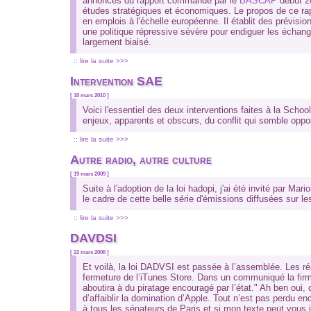
annonces du rapport commandé par le
BASCAP
début 20
études stratégiques et économiques. Le propos de ce rapp
en emplois à l'échelle européenne. Il établit des prévisio
une politique répressive sévère pour endiguer les échan
largement biaisé.
:: lire la suite >>>
Intervention SAE
[ 10 mars 2010 ]
Voici l'essentiel des deux interventions faites à la Scho
enjeux, apparents et obscurs, du conflit qui semble oppo
:: lire la suite >>>
Autre radio, autre culture
[ 19 mars 2009 ]
Suite à l'adoption de la loi hadopi, j'ai été invité par Ma
le cadre de cette belle série d'émissions diffusées sur l
:: lire la suite >>>
DAVDSI
[ 22 mars 2006 ]
Et voilà, la loi DADVSI est passée à l’assemblée. Les ré
fermeture de l’iTunes Store. Dans un communiqué la fir
aboutira à du piratage encouragé par l’état." Ah ben oui, c
d’affaiblir la domination d’Apple. Tout n’est pas perdu enc
à tous les sénateurs de Paris et si mon texte peut vous