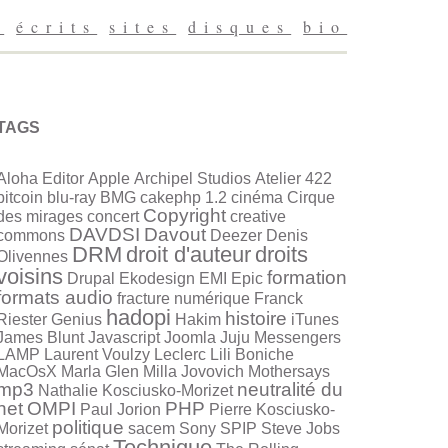
g
écrits
sites
disques
bio
TAGS
Aloha Editor
Apple
Archipel Studios
Atelier 422
bitcoin
blu-ray
BMG
cakephp 1.2
cinéma
Cirque
Copyright
des mirages
concert
creative
DAVDSI
Davout
commons
Deezer
Denis
DRM
droit d'auteur
droits
Olivennes
voisins
formation
Drupal
Ekodesign
EMI
Epic
formats audio
fracture numérique
Franck
hadopi
histoire
Riester
Genius
Hakim
iTunes
James Blunt
Javascript
Joomla
Juju Messengers
LAMP
Laurent Voulzy
Leclerc
Lili Boniche
MacOsX
Marla Glen
Milla Jovovich
Mothersays
mp3
neutralité du
Nathalie Kosciusko-Morizet
net
OMPI
PHP
Paul Jorion
Pierre Kosciusko-
politique
Morizet
sacem
Sony
SPIP
Steve Jobs
Technique