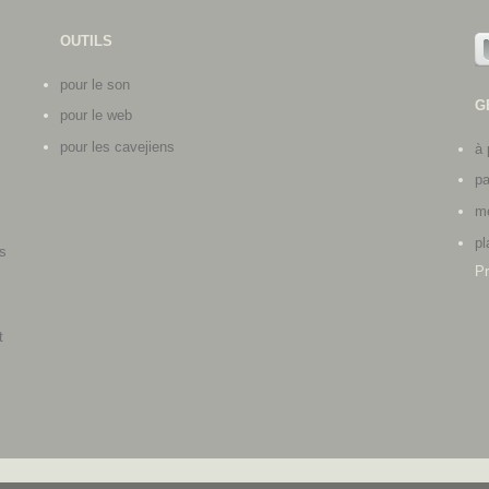
OUTILS
pour le son
G
pour le web
pour les cavejiens
à 
pa
me
pl
s
Pr
s
t