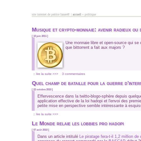
Aller au contenu principal
site internet de patrice lazareff |
accueil
» politique
vous êtes ici
Musique et crypto-monnaie: avenir radieux ou 
[ 10 juin 2011 ]
Une monnaie libre et open-source qui se 
que bittorrent a fait aux majors ?
:: lire la suite >>>
3 commentaires
Quel champ de bataille pour la guerre d'inter
[ 22 octobre 2010 ]
Effervescence dans la twitto-blogo-sphère depuis quelques
application effective de la loi hadopi et l'envoi des prem
petite mise en perspective semble intéressante à esquiss
:: lire la suite >>>
Le Monde relaie les lobbies pro hadopi
[ 07 août 2010 ]
Dans un article intitulé
Le piratage fera-t-il 1,2 million 