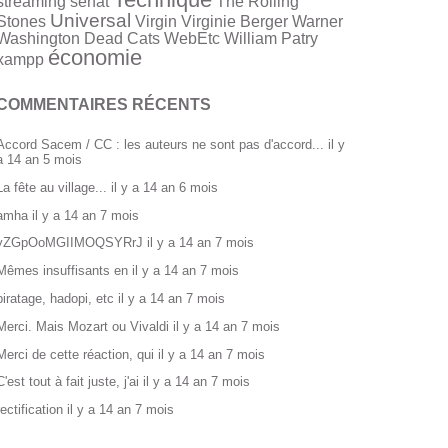
streaming
sénat
The Rolling
Universal
Stones
Virgin
Virginie Berger
Warner
Washington Dead Cats
WebEtc
William Patry
économie
xampp
COMMENTAIRES RÉCENTS
Accord Sacem / CC : les auteurs ne sont pas d'accord...
il y
a 14 an 5 mois
La fête au village...
il y a 14 an 6 mois
amha
il y a 14 an 7 mois
yZGpOoMGIIMOQSYRrJ
il y a 14 an 7 mois
Mêmes insuffisants en
il y a 14 an 7 mois
piratage, hadopi, etc
il y a 14 an 7 mois
Merci. Mais Mozart ou Vivaldi
il y a 14 an 7 mois
Merci de cette réaction, qui
il y a 14 an 7 mois
C'est tout à fait juste, j'ai
il y a 14 an 7 mois
rectification
il y a 14 an 7 mois