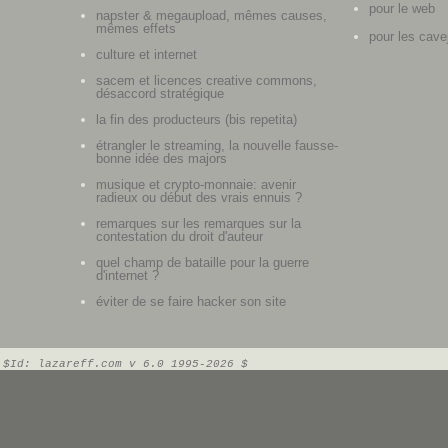
pour le web
napster & megaupload, mêmes causes,
mêmes effets
pour les cave
culture et internet
sacem et licences creative commons,
désaccord stratégique
la fin des producteurs (bis repetita)
étrangler le streaming, la nouvelle fausse-
bonne idée des majors
musique et crypto-monnaie: avenir
radieux ou début des vrais ennuis ?
remarques sur les remarques sur la
contestation du droit d'auteur
quel champ de bataille pour la guerre
d'internet ?
éviter de se faire hacker son site
$Id: lazareff.com v 6.0 1995-2026 $