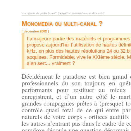
Aller au contenu principal
site internet de patrice lazareff |
accueil
» monomedia ou multi-canal ?
vous êtes ici
Monomedia ou multi-canal ?
[ décembre 2002 ]
La majeure partie des matériels et programme
propose aujourd’hui l’utilisation de hautes défini
kHz, en plus des hautes résolutions 24 ou 32 bi
acquises. Formidable, vive le XXIème siècle. M
s’en sert... vraiment ?
Décidément le paradoxe est bien grand e
professionnels du son toujours en quê
performants pour restituer au mieux 
enregistrent, et d’un autre côté le mar
grandes compagnies prêtes à (presque) tou
contrôle quasi total de ce qui entre par 
naturels de votre corps - orifices auditifs 
les autres n’entrant pas dans le cadre de c
paradoxe découle une question désormais 