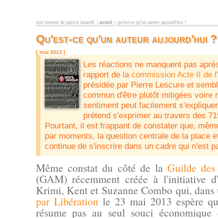
Aller au contenu principal
site internet de patrice lazareff |
accueil
» qu'est-ce qu'un auteur aujourd'hui ?
vous êtes ici
Qu'est-ce qu'un auteur aujourd'hui ?
[ mai 2013 ]
Les réactions ne manquent pas après 
rapport de la
commission Acte II de l'
présidée par Pierre Lescure et sembl
commun d'être plutôt mitigées voire 
sentiment peut facilement s'expliquer 
prétend s'exprimer au travers des 71
Pourtant, il est frappant de constater que, même 
par moments, la question centrale de la place et 
continue de s'inscrire dans un cadre qui n'est p
Même constat du côté de la
Guilde des 
(GAM) récemment créée à l'initiative d
Krimi, Kent et Suzanne Combo qui, dans
par Libération
le 23 mai 2013 espère qu
résume pas au seul souci économique d