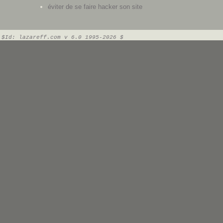
éviter de se faire hacker son site
$Id: lazareff.com v 6.0 1995-2026 $