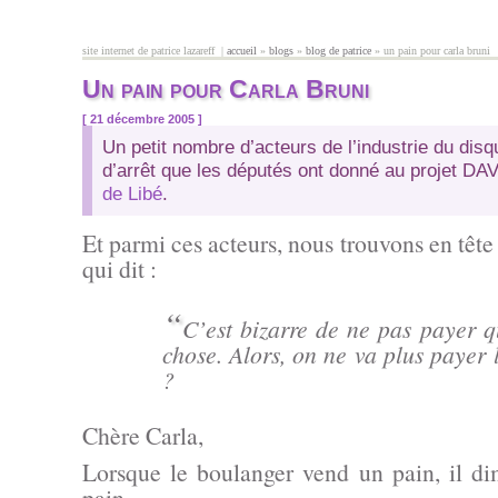
Aller au contenu principal
site internet de patrice lazareff |
accueil
»
blogs
»
blog de patrice
» un pain pour carla bruni
vous êtes ici
Un pain pour Carla Bruni
[ 21 décembre 2005 ]
Un petit nombre d’acteurs de l’industrie du disq
d’arrêt que les députés ont donné au projet D
de Libé
.
Et parmi ces acteurs, nous trouvons en tête 
qui dit :
“
C’est bizarre de ne pas payer 
chose. Alors, on ne va plus payer 
?
Chère Carla,
Lorsque le boulanger vend un pain, il d
pain.