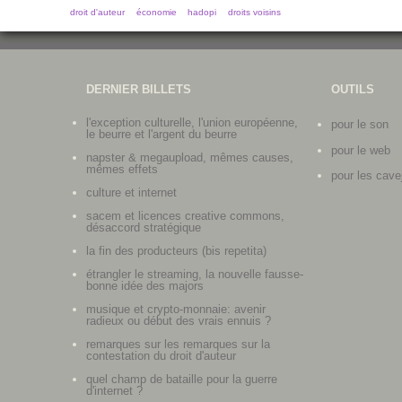
droit d'auteur
économie
hadopi
droits voisins
DERNIER BILLETS
OUTILS
l'exception culturelle, l'union européenne,
pour le son
le beurre et l'argent du beurre
pour le web
napster & megaupload, mêmes causes,
mêmes effets
pour les cave
culture et internet
sacem et licences creative commons,
désaccord stratégique
la fin des producteurs (bis repetita)
étrangler le streaming, la nouvelle fausse-
bonne idée des majors
musique et crypto-monnaie: avenir
radieux ou début des vrais ennuis ?
remarques sur les remarques sur la
contestation du droit d'auteur
quel champ de bataille pour la guerre
d'internet ?