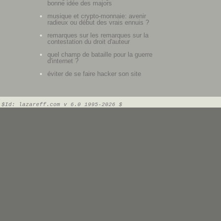
bonne idée des majors
musique et crypto-monnaie: avenir
radieux ou début des vrais ennuis ?
remarques sur les remarques sur la
contestation du droit d'auteur
quel champ de bataille pour la guerre
d'internet ?
éviter de se faire hacker son site
$Id: lazareff.com v 6.0 1995-2026 $