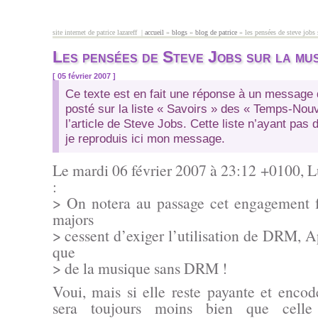
Aller au contenu principal
site internet de patrice lazareff |
accueil
»
blogs
»
blog de patrice
» les pensées de steve jobs
vous êtes ici
Les pensées de Steve Jobs sur la mu
[ 05 février 2007 ]
Ce texte est en fait une réponse à un message 
posté sur la liste « Savoirs » des « Temps-Nou
l’article de Steve Jobs. Cette liste n’ayant pas 
je reproduis ici mon message.
Le mardi 06 février 2007 à 23:12 +0100, L
:
> On notera au passage cet engagement fo
majors
> cessent d’exiger l’utilisation de DRM, 
que
> de la musique sans DRM !
Voui, mais si elle reste payante et enc
sera toujours moins bien que celle