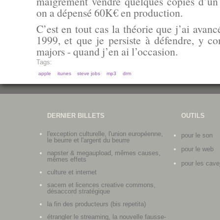
maigrement vendre quelques copies d’un
on a dépensé 60K€ en production.
C’est en tout cas la théorie que j’ai avanc
1999, et que je persiste à défendre, y c
majors - quand j’en ai l’occasion.
Tags:
apple
itunes
steve jobs
mp3
drm
DERNIER BILLETS
OUTILS
l'exception culturelle, l'union européenne,
pour le son
le beurre et l'argent du beurre
pour le web
napster & megaupload, mêmes causes,
mêmes effets
pour les cave
culture et internet
sacem et licences creative commons,
désaccord stratégique
la fin des producteurs (bis repetita)
étrangler le streaming, la nouvelle fausse-